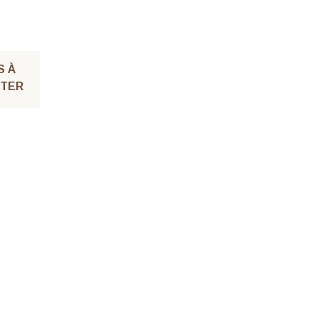
S À
TER