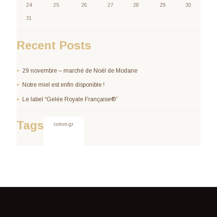
24
25
26
27
28
29
30
31
Recent Posts
29 novembre – marché de Noël de Modane
Notre miel est enfin disponible !
Le label “Gelée Royale Française®”
Tags
comm-gr